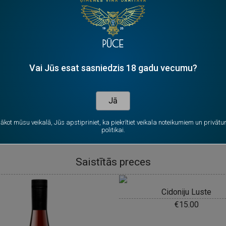
Vai Jūs esat sasniedzis 18 gadu vecumu?
Jā
nākot mūsu veikalā, Jūs apstipriniet, ka piekrītiet veikala noteikumiem un privāt
politikai.
Saistītās preces
Cidoniju Luste
€
15.00