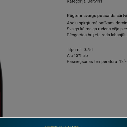
Kategorija:
Baltvīns
Rūgteni svaigs pussalds sārtv
Ābolu spirgtumā patīkami domin
Svaigs kā maiga rudens vēja pie
Pēcgaršas buķete rada labsajūtu
Tilpums: 0,75 l
Alc.13% tilp.
Pasniegšanas temperatūra: 12˚