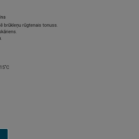
īns
ē brūkleņu rūgtenais tonuss.
skāriens.
.
-15˚C