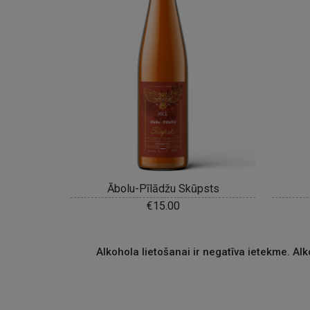
Ābolu-Pīlādžu Skūpsts
€
15.00
Alkohola lietošanai ir negatīva ietekme. A