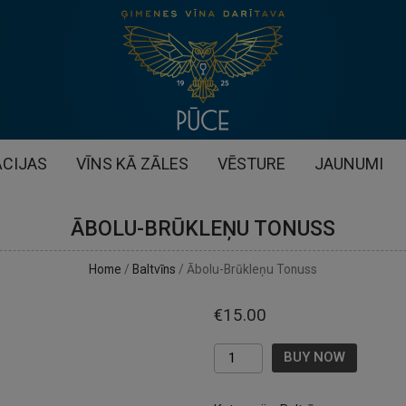
CIJAS
VĪNS KĀ ZĀLES
VĒSTURE
JAUNUMI
ĀBOLU-BRŪKLEŅU TONUSS
Home
/
Baltvīns
/ Ābolu-Brūkleņu Tonuss
€
15.00
Daudzums
BUY NOW