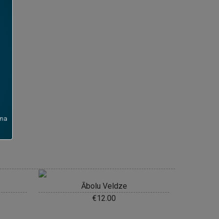
uma
Ābolu Veldze
€
12.00